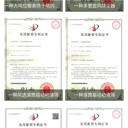
一种大吨位粮食烘干塔的冷却段
一种多管旋风除尘器
一种风选滚筒振动初清筛
一种滚筒振动初清筛