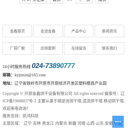
金鑫首页
走进金鑫
产品中心
新闻资讯
厂容厂貌
应用案例
在线留言
联系我们
024-73890777
24小时服务热线
邮箱：
kyjinxin@163.com
地址：
辽宁省铁岭市开原市开原经济开发区塑料模具产业园
Copyright © 开原金鑫烘干设备有限公司 All rights reserved 备案号：
辽
ICP备19008037号-2
主要从事于
顺逆流烘干塔
,
混流烘干塔
,
移动烘干塔
,
欢迎来电咨询！
服务支持：
凯鸿科技
主营区域：
辽宁
吉林
黑龙江
内蒙古
新疆
河南
山西
山东
安徽
宁夏