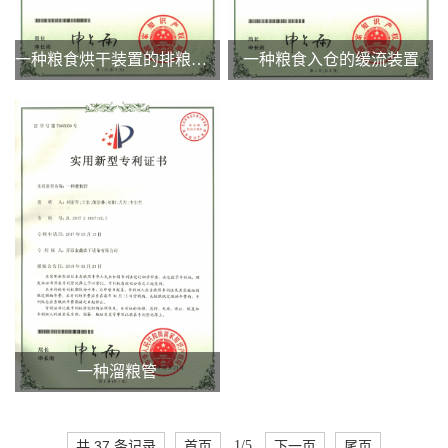
一种粮食烘干装置的排粮叶轮
一种粮食入仓的缓流装置
一种溜粮管
共 37 条记录
首页
1/5
下一页
尾页