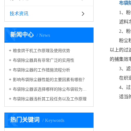
布袋
1、
技术资讯
滤料
N
2、
新闻中心
News
粉尘粒
以上的过
粮食烘干机工作原理及使用优势
的捕集效率可
布袋除尘器具有非常广泛的实用性
3、
布袋除尘器的工作措施流程分析
在织
影响布袋除尘器性能的主要因素有哪些？
4、
布袋除尘器该选择哪样的除尘布袋较为合适呢？
适当
布袋除尘器浅析其工段任务以及工作原理
K
热门关键词
Keywords