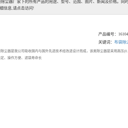
袋除尘器厂家
下的所有产品的用途、型号、范围、图片、新闻及价格。同
信息,请点击访问!
产品编号：161041
关键词：
布袋除
除尘器是我公司吸收国内与国外先进技术经改进设计而成，该类除尘器是采用高压(0.5
稳定、操作方便、滤袋寿命长