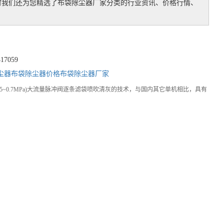
时我们还为您精选了
布袋除尘器厂家
分类的行业资讯、价格行情、
7059
尘器
布袋除尘器价格
布袋除尘器厂家
~0.7MPa)大流量脉冲阀逐条滤袋喷吹清灰的技术，与国内其它单机相比，具有